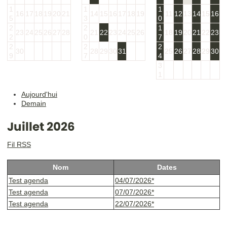
1
1
1
16
17
18
19
20
21
14
15
16
17
18
19
11
12
13
14
15
16
5
3
0
2
2
1
23
24
25
26
27
28
21
22
23
24
25
26
18
19
20
21
22
23
2
0
7
2
2
2
30
28
29
30
31
25
26
27
28
29
30
9
7
4
3
1
Aujourd'hui
Demain
Juillet 2026
Fil RSS
Nom
Dates
Test agenda
04/07/2026*
Test agenda
07/07/2026*
Test agenda
22/07/2026*