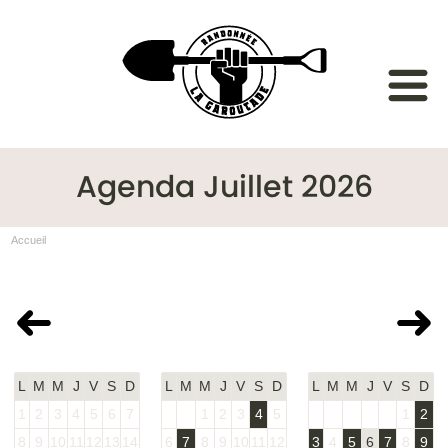
Agenda Juillet 2026
Accueil
Juin 2026
Juillet 2026
Août 2026
L
M
M
J
V
S
D
L
M
M
J
V
S
D
L
M
M
J
V
S
D
1
2
3
4
5
6
7
1
2
3
4
5
1
2
8
9
10
11
12
13
14
6
7
8
9
10
11
12
3
4
5
6
7
8
9