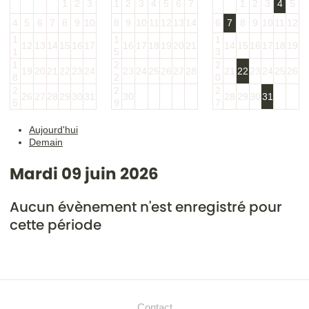
1
2
3
1
2
3
4
5
6
7
1
2
3
4
5
4
5
6
7
8
9
10
8
9
10
11
12
13
14
6
7
8
9
10
11
12
1
1
1
12
13
14
15
16
17
16
17
18
19
20
21
14
15
16
17
18
19
1
5
3
1
2
2
19
20
21
22
23
24
23
24
25
26
27
28
21
22
23
24
25
26
8
2
0
2
2
2
26
27
28
29
30
31
30
28
29
30
31
5
9
7
Aujourd'hui
Demain
Mardi 09 juin 2026
Aucun évènement n'est enregistré pour
cette période
Contact