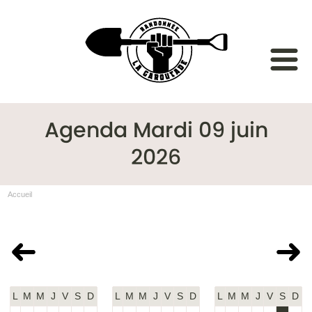
Agenda Mardi 09 juin
2026
Accueil
Mai 2026
Juin 2026
Juillet 2026
L
M
M
J
V
S
D
L
M
M
J
V
S
D
L
M
M
J
V
S
D