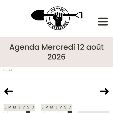
Agenda Mercredi 12 août
2026
Accueil
Juillet 2026
Août 2026
Septembre
2026
L
M
M
J
V
S
D
L
M
M
J
V
S
D