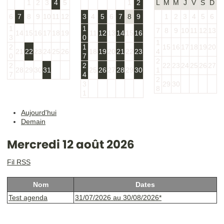
1
2
3
4
5
1
2
L
M
M
J
V
S
D
6
7
8
9
10
11
12
3
4
5
6
7
8
9
1
2
3
4
5
6
1
1
7
8
9
10
11
12
13
14
15
16
17
18
19
11
12
13
14
15
16
3
0
1
2
1
15
16
17
18
19
20
21
22
23
24
25
26
18
19
20
21
22
23
4
0
7
2
2
2
22
23
24
25
26
27
28
29
30
31
25
26
27
28
29
30
1
7
4
2
3
29
30
8
1
Aujourd'hui
Demain
Mercredi 12 août 2026
Fil RSS
Nom
Dates
Test agenda
31/07/2026 au 30/08/2026*