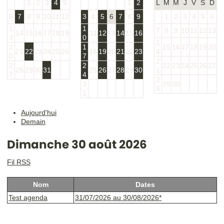
1
2
3
4
5
1
2
L
M
M
J
V
S
D
6
7
8
9
10
11
12
3
4
5
6
7
8
9
1
2
3
4
5
6
1
1
7
8
9
10
11
12
13
14
15
16
17
18
19
11
12
13
14
15
16
3
0
1
2
1
15
16
17
18
19
20
21
22
23
24
25
26
18
19
20
21
22
23
4
0
7
2
2
2
22
23
24
25
26
27
28
29
30
31
25
26
27
28
29
30
1
7
4
2
3
29
30
8
1
Aujourd'hui
Demain
Dimanche 30 août 2026
Fil RSS
Nom
Dates
Test agenda
31/07/2026 au 30/08/2026*