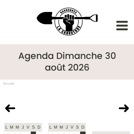
Agenda Dimanche 30
août 2026
Accueil
Juillet 2026
Août 2026
Septembre
2026
L
M
M
J
V
S
D
L
M
M
J
V
S
D