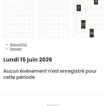
1
2
3
1
2
3
4
5
6
7
1
2
3
4
5
4
5
6
7
8
9
10
8
9
10
11
12
13
14
6
7
8
9
10
11
12
1
1
1
12
13
14
15
16
17
16
17
18
19
20
21
14
15
16
17
18
19
1
5
3
1
2
2
19
20
21
22
23
24
23
24
25
26
27
28
21
22
23
24
25
26
8
2
0
2
2
2
26
27
28
29
30
31
30
28
29
30
31
5
9
7
Aujourd'hui
Demain
Lundi 15 juin 2026
Aucun évènement n'est enregistré pour
cette période
Contact