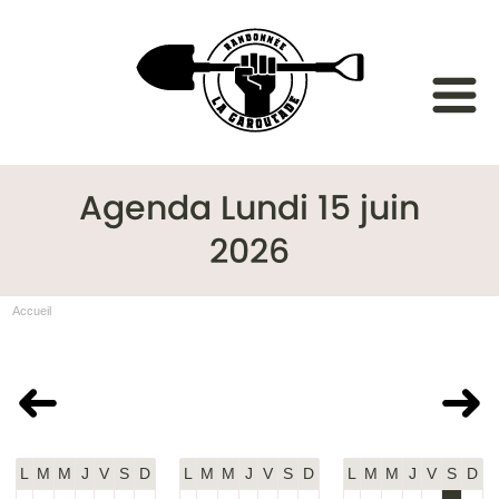
Agenda Lundi 15 juin
2026
Accueil
Mai 2026
Juin 2026
Juillet 2026
L
M
M
J
V
S
D
L
M
M
J
V
S
D
L
M
M
J
V
S
D