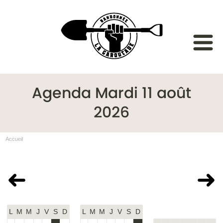
Agenda Mardi 11 août
2026
Accueil
Juillet 2026
Août 2026
Septembre
2026
L
M
M
J
V
S
D
L
M
M
J
V
S
D