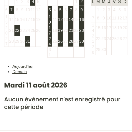
1
2
3
4
5
1
2
L
M
M
J
V
S
D
6
7
8
9
10
11
12
3
4
5
6
7
8
9
1
2
3
4
5
6
1
1
7
8
9
10
11
12
13
14
15
16
17
18
19
11
12
13
14
15
16
3
0
1
2
1
15
16
17
18
19
20
21
22
23
24
25
26
18
19
20
21
22
23
4
0
7
2
2
2
22
23
24
25
26
27
28
29
30
31
25
26
27
28
29
30
1
7
4
2
3
29
30
8
1
Aujourd'hui
Demain
Mardi 11 août 2026
Aucun évènement n'est enregistré pour
cette période