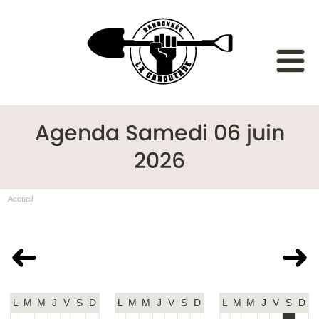
Agenda Samedi 06 juin
2026
Accueil
Mai 2026
Juin 2026
Juillet 2026
L
M
M
J
V
S
D
L
M
M
J
V
S
D
L
M
M
J
V
S
D