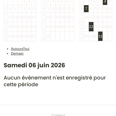
1
2
3
1
2
3
4
5
6
7
1
2
3
4
5
4
5
6
7
8
9
10
8
9
10
11
12
13
14
6
7
8
9
10
11
12
1
1
1
12
13
14
15
16
17
16
17
18
19
20
21
14
15
16
17
18
19
1
5
3
1
2
2
19
20
21
22
23
24
23
24
25
26
27
28
21
22
23
24
25
26
8
2
0
2
2
2
26
27
28
29
30
31
30
28
29
30
31
5
9
7
Aujourd'hui
Demain
Samedi 06 juin 2026
Aucun évènement n'est enregistré pour
cette période
Contact