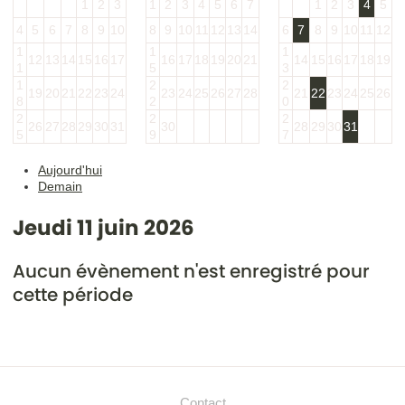
1
2
3
1
2
3
4
5
6
7
1
2
3
4
5
4
5
6
7
8
9
10
8
9
10
11
12
13
14
6
7
8
9
10
11
12
1
1
1
12
13
14
15
16
17
16
17
18
19
20
21
14
15
16
17
18
19
1
5
3
1
2
2
19
20
21
22
23
24
23
24
25
26
27
28
21
22
23
24
25
26
8
2
0
2
2
2
26
27
28
29
30
31
30
28
29
30
31
5
9
7
Aujourd'hui
Demain
Jeudi 11 juin 2026
Aucun évènement n'est enregistré pour
cette période
Contact