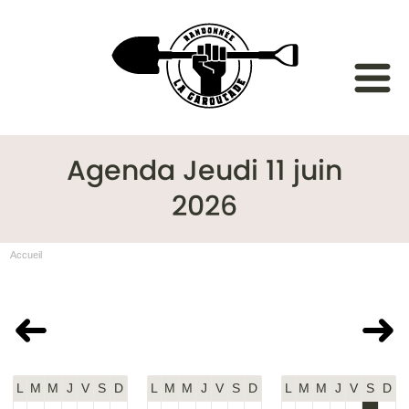
Agenda Jeudi 11 juin
2026
Accueil
Mai 2026
Juin 2026
Juillet 2026
L
M
M
J
V
S
D
L
M
M
J
V
S
D
L
M
M
J
V
S
D