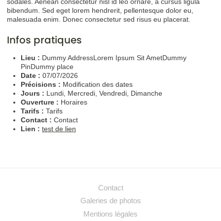
sodales. Aenean consectetur nisl id leo ornare, a cursus ligula
bibendum. Sed eget lorem hendrerit, pellentesque dolor eu,
malesuada enim. Donec consectetur sed risus eu placerat.
Infos pratiques
Lieu :
Dummy AddressLorem Ipsum Sit AmetDummy
PinDummy place
Date :
07/07/2026
Précisions :
Modification des dates
Jours :
Lundi, Mercredi, Vendredi, Dimanche
Ouverture :
Horaires
Tarifs :
Tarifs
Contact :
Contact
Lien :
test de lien
Contact
Galeries de photos
Mentions légales