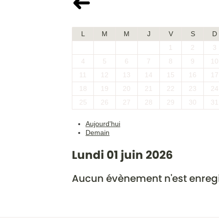
Mai 2026
L
M
M
J
V
S
D
1
2
3
4
5
6
7
8
9
10
11
12
13
14
15
16
17
18
19
20
21
22
23
24
25
26
27
28
29
30
31
Aujourd'hui
Demain
Lundi 01 juin 2026
Aucun évènement n'est enregi