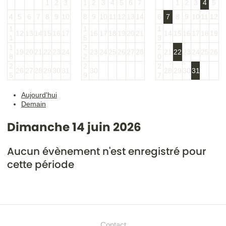
1
2
3
1
2
3
4
5
6
7
1
2
3
4
5
4
5
6
7
8
9
10
8
9
10
11
12
13
14
6
7
8
9
10
11
12
1
1
1
12
13
14
15
16
17
16
17
18
19
20
21
14
15
16
17
18
19
1
5
3
1
2
2
19
20
21
22
23
24
23
24
25
26
27
28
21
22
23
24
25
26
8
2
0
2
2
2
26
27
28
29
30
31
30
28
29
30
31
5
9
7
Aujourd'hui
Demain
Dimanche 14 juin 2026
Aucun évènement n'est enregistré pour
cette période
Contact