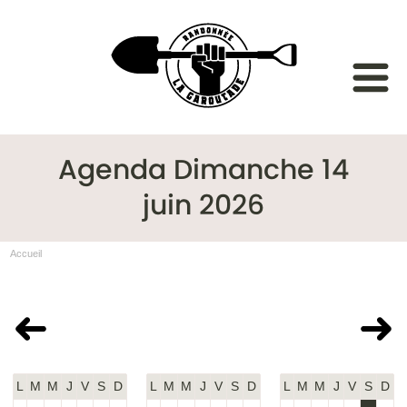
Agenda Dimanche 14
juin 2026
Accueil
Mai 2026
Juin 2026
Juillet 2026
L
M
M
J
V
S
D
L
M
M
J
V
S
D
L
M
M
J
V
S
D