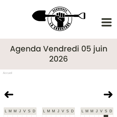
Agenda Vendredi 05 juin
2026
Accueil
Mai 2026
Juin 2026
Juillet 2026
L
M
M
J
V
S
D
L
M
M
J
V
S
D
L
M
M
J
V
S
D