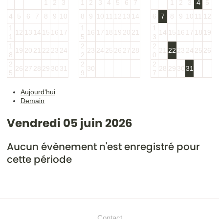
1
2
3
1
2
3
4
5
6
7
1
2
3
4
5
4
5
6
7
8
9
10
8
9
10
11
12
13
14
6
7
8
9
10
11
12
1
1
1
12
13
14
15
16
17
16
17
18
19
20
21
14
15
16
17
18
19
1
5
3
1
2
2
19
20
21
22
23
24
23
24
25
26
27
28
21
22
23
24
25
26
8
2
0
2
2
2
26
27
28
29
30
31
30
28
29
30
31
5
9
7
Aujourd'hui
Demain
Vendredi 05 juin 2026
Aucun évènement n'est enregistré pour
cette période
Contact