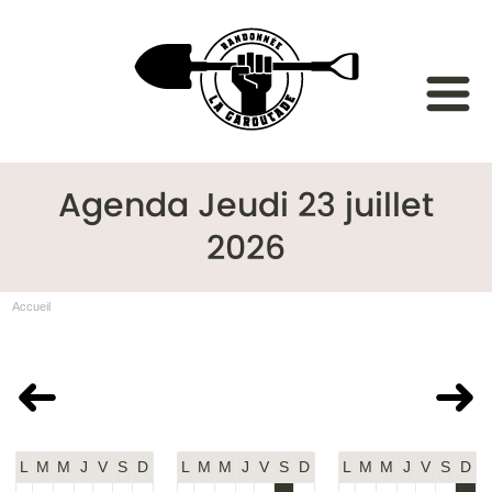
Agenda Jeudi 23 juillet
2026
Accueil
Juin 2026
Juillet 2026
Août 2026
L
M
M
J
V
S
D
L
M
M
J
V
S
D
L
M
M
J
V
S
D