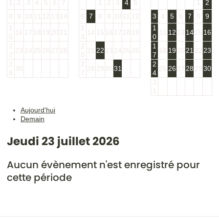
1
2
3
4
5
6
7
1
2
3
4
5
1
2
8
9
10
11
12
13
14
6
7
8
9
10
11
12
3
4
5
6
7
8
9
1
1
1
16
17
18
19
20
21
14
15
16
17
18
19
11
12
13
14
15
16
5
3
0
2
2
1
23
24
25
26
27
28
21
22
23
24
25
26
18
19
20
21
22
23
2
0
7
2
2
2
30
28
29
30
31
25
26
27
28
29
30
9
7
4
3
1
Aujourd'hui
Demain
Jeudi 23 juillet 2026
Aucun évènement n'est enregistré pour
cette période