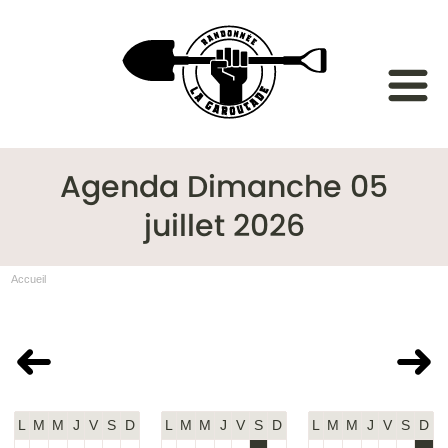
Agenda Dimanche 05
juillet 2026
Accueil
Juin 2026
Juillet 2026
Août 2026
L
M
M
J
V
S
D
L
M
M
J
V
S
D
L
M
M
J
V
S
D