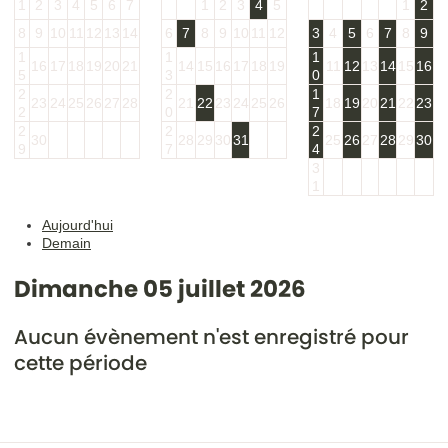
1
2
3
4
5
6
7
1
2
3
4
5
1
2
8
9
10
11
12
13
14
6
7
8
9
10
11
12
3
4
5
6
7
8
9
1
1
1
16
17
18
19
20
21
14
15
16
17
18
19
11
12
13
14
15
16
5
3
0
2
2
1
23
24
25
26
27
28
21
22
23
24
25
26
18
19
20
21
22
23
2
0
7
2
2
2
30
28
29
30
31
25
26
27
28
29
30
9
7
4
3
1
Aujourd'hui
Demain
Dimanche 05 juillet 2026
Aucun évènement n'est enregistré pour
cette période