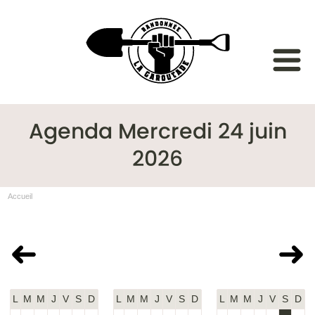
Agenda Mercredi 24 juin
2026
Accueil
Mai 2026
Juin 2026
Juillet 2026
L
M
M
J
V
S
D
L
M
M
J
V
S
D
L
M
M
J
V
S
D