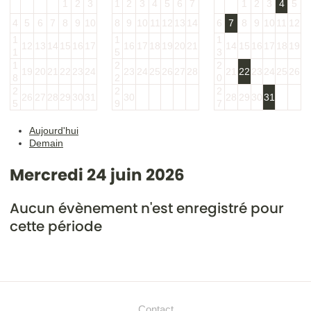
1
2
3
1
2
3
4
5
6
7
1
2
3
4
5
4
5
6
7
8
9
10
8
9
10
11
12
13
14
6
7
8
9
10
11
12
1
1
1
12
13
14
15
16
17
16
17
18
19
20
21
14
15
16
17
18
19
1
5
3
1
2
2
19
20
21
22
23
24
23
24
25
26
27
28
21
22
23
24
25
26
8
2
0
2
2
2
26
27
28
29
30
31
30
28
29
30
31
5
9
7
Aujourd'hui
Demain
Mercredi 24 juin 2026
Aucun évènement n'est enregistré pour
cette période
Contact