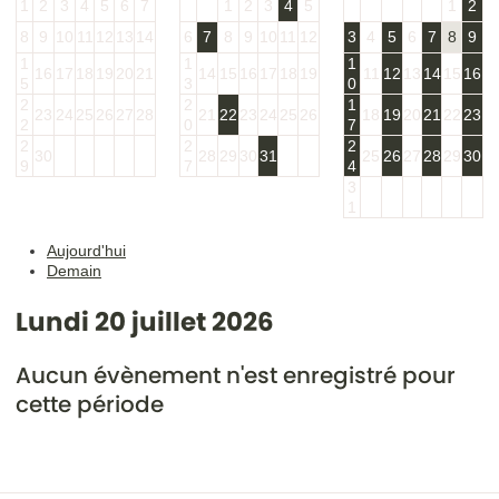
1
2
3
4
5
6
7
1
2
3
4
5
1
2
8
9
10
11
12
13
14
6
7
8
9
10
11
12
3
4
5
6
7
8
9
1
1
1
16
17
18
19
20
21
14
15
16
17
18
19
11
12
13
14
15
16
5
3
0
2
2
1
23
24
25
26
27
28
21
22
23
24
25
26
18
19
20
21
22
23
2
0
7
2
2
2
30
28
29
30
31
25
26
27
28
29
30
9
7
4
3
1
Aujourd'hui
Demain
Lundi 20 juillet 2026
Aucun évènement n'est enregistré pour
cette période