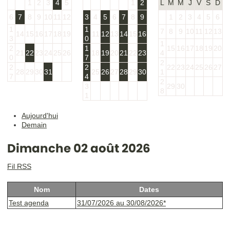
1
2
3
4
5
1
2
L
M
M
J
V
S
D
6
7
8
9
10
11
12
3
4
5
6
7
8
9
1
2
3
4
5
6
1
1
7
8
9
10
11
12
13
14
15
16
17
18
19
11
12
13
14
15
16
3
0
1
2
1
15
16
17
18
19
20
21
22
23
24
25
26
18
19
20
21
22
23
4
0
7
2
2
2
22
23
24
25
26
27
28
29
30
31
25
26
27
28
29
30
1
7
4
2
3
29
30
8
1
Aujourd'hui
Demain
Dimanche 02 août 2026
Fil RSS
Nom
Dates
Test agenda
31/07/2026 au 30/08/2026*