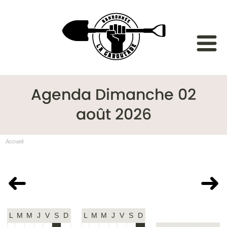
Agenda Dimanche 02
août 2026
Accueil
Juillet 2026
Août 2026
Septembre
2026
L
M
M
J
V
S
D
L
M
M
J
V
S
D