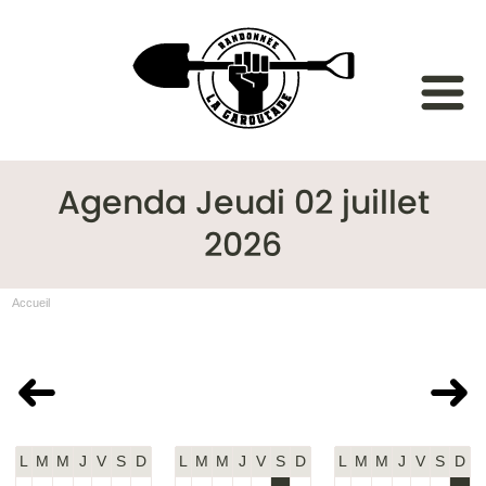
Agenda Jeudi 02 juillet
2026
Accueil
Juin 2026
Juillet 2026
Août 2026
L
M
M
J
V
S
D
L
M
M
J
V
S
D
L
M
M
J
V
S
D