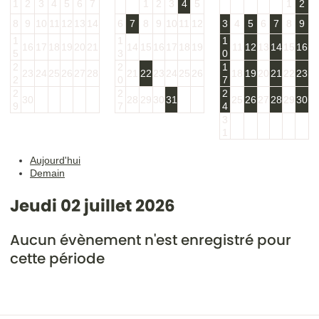
1
2
3
4
5
6
7
1
2
3
4
5
1
2
8
9
10
11
12
13
14
6
7
8
9
10
11
12
3
4
5
6
7
8
9
1
1
1
16
17
18
19
20
21
14
15
16
17
18
19
11
12
13
14
15
16
5
3
0
2
2
1
23
24
25
26
27
28
21
22
23
24
25
26
18
19
20
21
22
23
2
0
7
2
2
2
30
28
29
30
31
25
26
27
28
29
30
9
7
4
3
1
Aujourd'hui
Demain
Jeudi 02 juillet 2026
Aucun évènement n'est enregistré pour
cette période