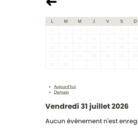
Juin 2026
L
M
M
J
V
S
D
1
2
3
4
5
6
7
8
9
10
11
12
13
14
15
16
17
18
19
20
21
22
23
24
25
26
27
28
29
30
Aujourd'hui
Demain
Vendredi 31 juillet 2026
Aucun évènement n'est enregi